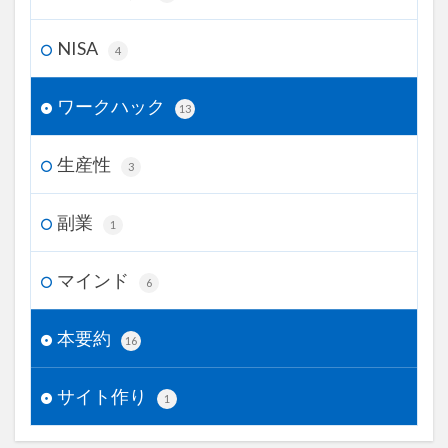
NISA
4
ワークハック
13
生産性
3
副業
1
マインド
6
本要約
16
サイト作り
1