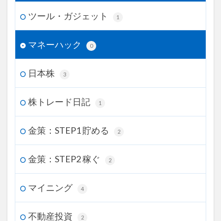
ツール・ガジェット
1
マネーハック
0
日本株
3
株トレード日記
1
金策：STEP1 貯める
2
金策：STEP2 稼ぐ
2
マイニング
4
不動産投資
2